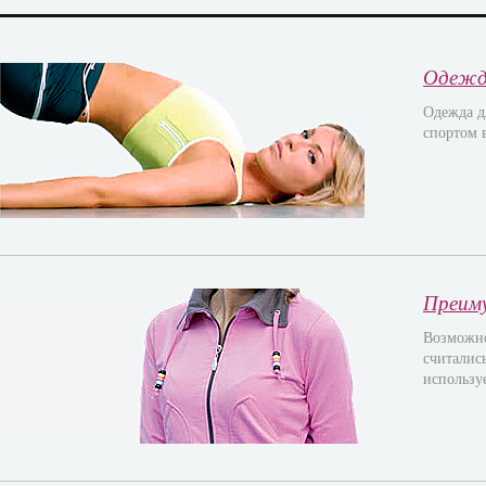
Одежд
Одежда д
спортом 
Преим
Возможно
считалис
использу