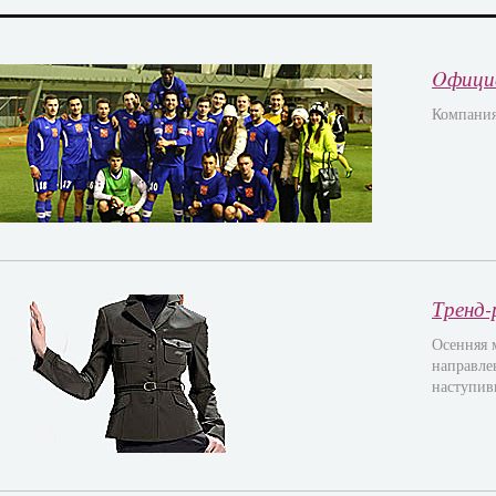
Oфици
Компани
Тренд-
Осенняя 
направле
наступив