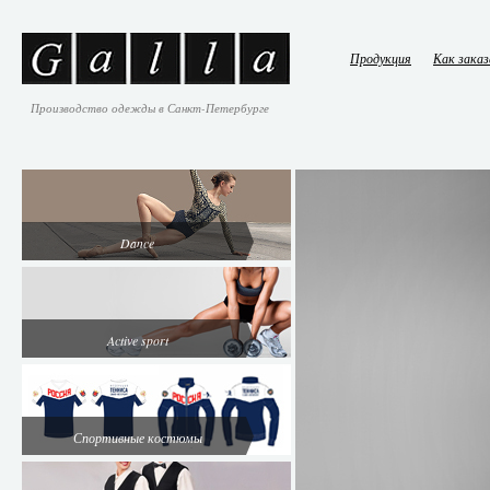
Продукция
Как зака
Производство одежды в Санкт-Петербурге
Dance
Active sport
Спортивные костюмы