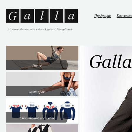
Продукция
Как зака
Производство одежды в Санкт-Петербурге
Dance
Active sport
Спортивные костюмы