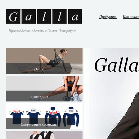
Продукция
Как зака
Производство одежды в Санкт-Петербурге
Dance
Active sport
Спортивные костюмы