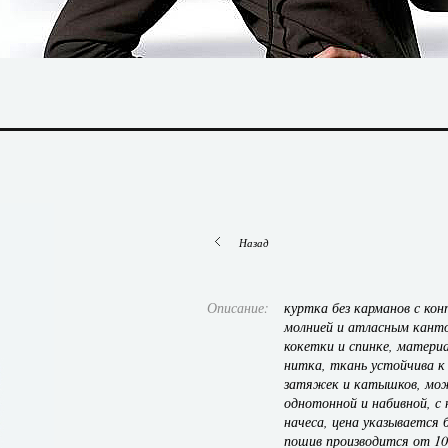
Назад
Описание:
куртка без карманов с ко
молнией и атласным канто
кокетки и спинке, матери
нитка, ткань устойчива к
затяжек и катышков, мо
однотонной и набивной, с 
начеса, цена указывается б
пошив производится от 10