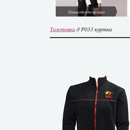
Пошив одежды на заказ
Толстовки
// P033 куртка