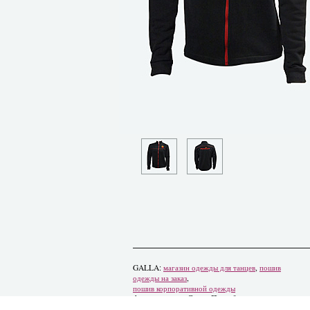
GALLA:
магазин одежды для танцев
,
пошив
одежды на заказ
,
пошив корпоративной одежды
Адрес: 193312, Санкт-Петербург,
проспект Солидарности, 9к3