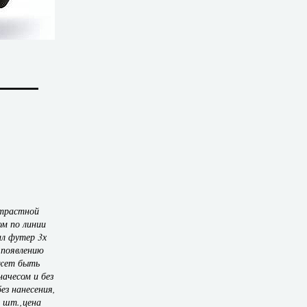
нтрастной
м по линии
ал футер 3х
 появлению
жет быть
начесом и без
ез нанесения,
 шт.,цена