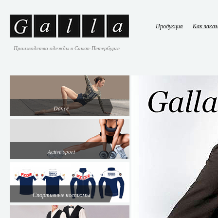
Продукция
Как зака
Производство одежды в Санкт-Петербурге
Dance
Active sport
Спортивные костюмы