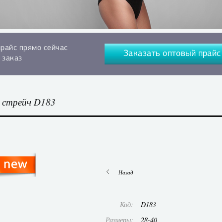
прайс прямо сейчас
Заказать оптовый прайс
 заказ
о стрейч D183
Назад
Код:
D183
Размеры:
28-40