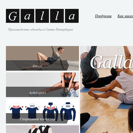
Продукция
Как зака
Производство одежды в Санкт-Петербурге
Dance
Active sport
Спортивные костюмы