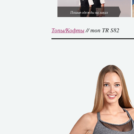
Пошив одежды на заказ
Топы/Кофты
// топ TR S82