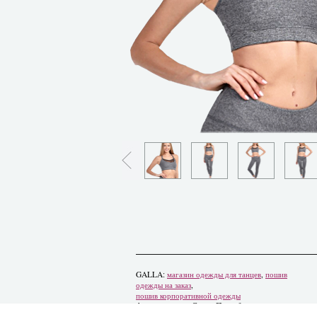
GALLA:
магазин одежды для танцев
,
пошив
одежды на заказ
,
пошив корпоративной одежды
Адрес: 193312, Санкт-Петербург,
проспект Солидарности, 9к3