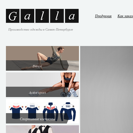
Продукция
Как зака
Производство одежды в Санкт-Петербурге
Dance
Active sport
Спортивные костюмы