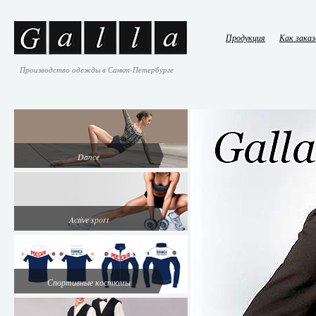
Продукция
Как зака
Производство одежды в Санкт-Петербурге
Dance
Active sport
Спортивные костюмы