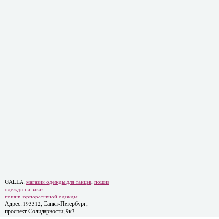
GALLA:
магазин одежды для танцев
,
пошив
одежды на заказ
,
пошив корпоративной одежды
Адрес: 193312, Санкт-Петербург,
проспект Солидарности, 9к3